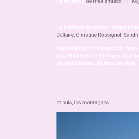
La musique
de mes amiesx --- Koj 
La pratique du clown / corps en j
Dallaire, Christine Rossignol, Sandr
Sans oublier les dizaines de film
puis Wikipedia; les forums où je m
les rediffusions de films de Noël.
et puis, les montagnes