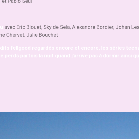
et Pablo Seul
eu
avec Eric Blouet, Sky de Sela, Alexandre Bordier, Johan Le
ine Chervet, Julie Bouchet
s dits fellgood regardés encore et encore, les séries tee
e perds parfois la nuit quand j'arrive pas à dormir ainsi 