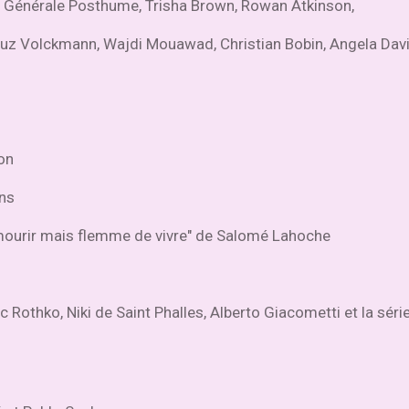
La Générale Posthume, Trisha Brown, Rowan Atkinson,
uz Volckmann, Wajdi Mouawad, Christian Bobin, Angela Davi
son
ins
e mourir mais flemme de vivre" de Salomé Lahoche
 Rothko, Niki de Saint Phalles, Alberto Giacometti et la séri