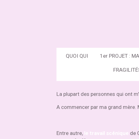
Passer
au
contenu
principal
QUOI QUI
1er PROJET : 
FRAGILITÉ
La plupart des personnes qui ont m'on
A commencer par ma grand mère. 
Entre autre,
le travail scénique
de C