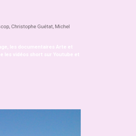
scop, Christophe Guétat, Michel
nage, les documentaires Arte et
que les vidéos short sur Youtube et