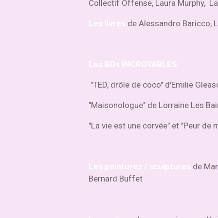
Collectif Offense, Laura Murphy, 
Les livres
de Alessandro Baricco, L
Les BDs INCROYABLES
"TED, drôle de coco" d'Emilie Glea
"Maisonologue" de Lorraine Les Ba
"La vie est une corvée" et "Peur d
Les peintures / sculptures
de Marc
Bernard Buffet